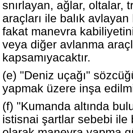
snırlayan, ağlar, oltalar,
araçları ile balık avlaya
fakat manevra kabiliyetin
veya diğer avlanma araçla
kapsamıyacaktır.
(e) "Deniz uçağı" sözcü
yapmak üzere inşa edilmi
(f) "Kumanda altında bul
istisnai şartlar sebebi il
olarak manevra yapma g