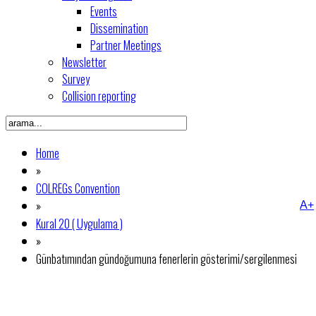
Events
Dissemination
Partner Meetings
Newsletter
Survey
Collision reporting
Home
»
COLREGs Convention
»
A+
Kural 20 ( Uygulama )
»
Günbatımından gündoğumuna fenerlerin gösterimi/sergilenmesi