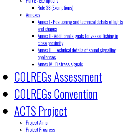
Part E - Exemptions
Rule 38 (Exemptions)
Annexes
Annex I - Positioning and technical details of lights
and shapes
Annex II - Additional signals for vessel fishing in
close proximity
Annex III - Technical details of sound signalling
appliances
Annex IV - Distress signals
COLREGs Assessment
COLREGs Convention
ACTS Project
Project Aims
Project Progress