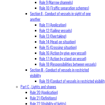
Rule 9 (Narrow channels)
Rule 10 (Traffic separation schemes)
Section II - Conduct of vessels in sight of one
another
Rule 11 (Application)
Rule 12 (Sailing vessels)
Rule 13 (Overtaking)
Rule 14 (Head-on situation)
Rule 15 (Crossing situation)
Rule 16 (Action by give-way vessel)
Rule 17 (Action by stand-on vessel)
Rule 18 (Responsibilities between vessels)
Section III - Conduct of vessels in restricted
visibility
Rule 19 (Conduct of vessels in restricted visibilit
Part C - Lights and shapes
Rule 20 (Application)
Rule 21 (Definitions)
Rule 22 (Visibility of lights)