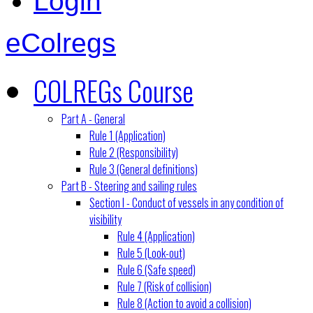
Login
eColregs
COLREGs Course
Part A - General
Rule 1 (Application)
Rule 2 (Responsibility)
Rule 3 (General definitions)
Part B - Steering and sailing rules
Section I - Conduct of vessels in any condition of
visibility
Rule 4 (Application)
Rule 5 (Look-out)
Rule 6 (Safe speed)
Rule 7 (Risk of collision)
Rule 8 (Action to avoid a collision)