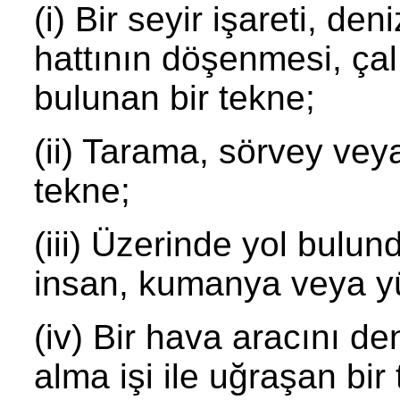
(i) Bir seyir işareti, de
hattının döşenmesi, ça
bulunan bir tekne;
(ii) Tarama, sörvey vey
tekne;
(iii) Üzerinde yol bulu
insan, kumanya veya yü
(iv) Bir hava aracını d
alma işi ile uğraşan bir