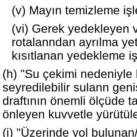
(v) Mayın temizleme işl
(vi) Gerek yedekleyen 
rotalanndan ayrılma yet
kısıtlanan yedekleme iş
(h) "Su çekimi nedeniyle 
seyredilebilir sulann genişl
draftının önemli ölçüde t
önleyen kuvvetle yürütül
(i) "Üzerinde yol bulunan/