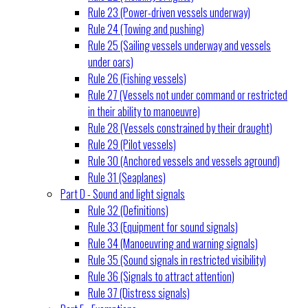
Rule 23 (Power-driven vessels underway)
Rule 24 (Towing and pushing)
Rule 25 (Sailing vessels underway and vessels
under oars)
Rule 26 (Fishing vessels)
Rule 27 (Vessels not under command or restricted
in their ability to manoeuvre)
Rule 28 (Vessels constrained by their draught)
Rule 29 (Pilot vessels)
Rule 30 (Anchored vessels and vessels aground)
Rule 31 (Seaplanes)
Part D - Sound and light signals
Rule 32 (Definitions)
Rule 33 (Equipment for sound signals)
Rule 34 (Manoeuvring and warning signals)
Rule 35 (Sound signals in restricted visibility)
Rule 36 (Signals to attract attention)
Rule 37 (Distress signals)