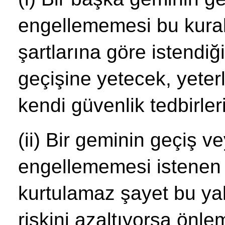
engellememesi bu kural
şartlarına göre istendi
geçişine yetecek, yeter
kendi güvenlik tedbirler
(ii) Bir geminin geçiş v
engellememesi istenen 
kurtulamaz şayet bu ya
riskini azaltıyorsa önl