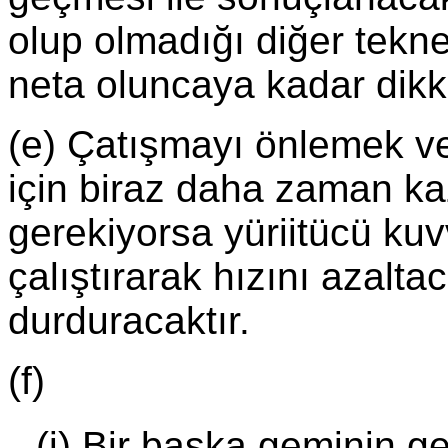
olup olmadığı diğer tekn
neta oluncaya kadar dikka
(e) Çatışmayı önlemek v
için biraz daha zaman ka
gerekiyorsa yüriitücü kuv
çalıştırarak hızını azaltac
durduracaktır.
(f)
(i) Bir başka geminin ge