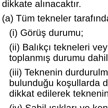
dikkate alınacaktır.
(a) Tüm tekneler tarafınd
(i) Görüş durumu;
(ii) Balıkçı tekneleri ve
toplanmış durumu dahil 
(iii) Teknenin durdurul
bulunduğu koşullarda d
dikkat edilerek teknen
(iv) Sahil ışıkları ve ke