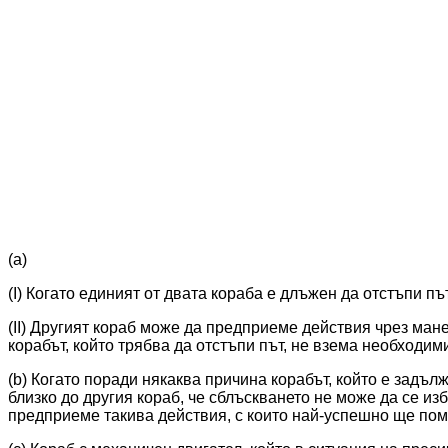
(a)
(I) Когато единият от двата кораба е длъжен да отстъпи пъ
(II) Другият кораб може да предприеме действия чрез ман
корабът, който трябва да отстъпи път, не взема необходим
(b) Когато поради някаква причина корабът, който е задъл
близко до другия кораб, че сблъскването не може да се изб
предприеме такива действия, с които най-успешно ще помо