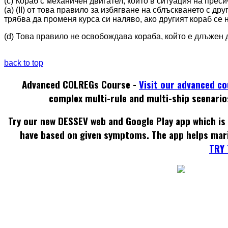
(с) Кораб с механичен двигател, който в ситуация на пре
(а) (II) от това правило за избягване на сблъскването с др
трябва да променя курса си наляво, ако другият кораб се 
(d) Това правило не освобождава кораба, който е длъжен д
back to top
Advanced COLREGs Course -
Visit our advanced c
complex multi-rule and multi-ship scenario
Try our new DESSEV web and Google Play app which is 
have based on given symptoms. The app helps mar
TRY 