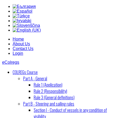
Home
About Us
Contact Us
Login
eColregs
COLREGs Course
Part A - General
Rule 1 (Application)
Rule 2 (Responsibility)
Rule 3 (General definitions)
Part B - Steering and sailing rules
Section I - Conduct of vessels in any condition of
visibility