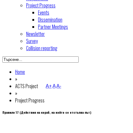
Project Progress
Events
Dissemination
Partner Meetings
Newsletter
Survey
Collision reporting
Home
»
ACTS Project
A+
A
A-
»
Project Progress
Правило 17 (Действия на кораб, на който се отстъпва път)