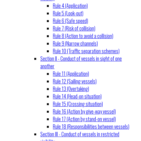
Rule 4 (Application)
Rule 5 (Look-out)
Rule 6 (Safe speed)
Rule 7 (Risk of collision)
Rule 8 (Action to avoid a collision)
Rule 9 (Narrow channels)
Rule 10 (Traffic separation schemes)
Section II - Conduct of vessels in sight of one
another
Rule 11 (Application)
Rule 12 (Sailing vessels)
Rule 13 (Overtaking)
Rule 14 (Head-on situation)
Rule 15 (Crossing situation)
Rule 16 (Action by give-way vessel)
Rule 17 (Action by stand-on vessel)
Rule 18 (Responsibilities between vessels)
Section III - Conduct of vessels in restricted