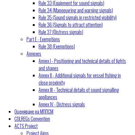
Rule 33 (Equipment for sound signals)
Rule 34 (Manoeuvring and warning signals)
Rule 35 (Sound signals in restricted visibility)
Rule 36 (Signals to attract attention)
Rule 37 (Distress signals)
Part E - Exemptions
Rule 38 (Exemptions)
Annexes
Annex I - Positioning and technical details of lights
and shapes
Annex II - Additional signals for vessel fishing in
close proximity
Annex III - Technical details of sound signalling
appliances
Annex IV - Distress signals
Оценяване на МППСМ
COLREGs Convention
ACTS Project
Project Aims