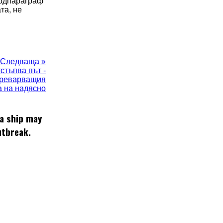
подпараграф
та, не
Следваща »
тстъпва път -
зпреварващия
а на надясно
 a ship may
utbreak.