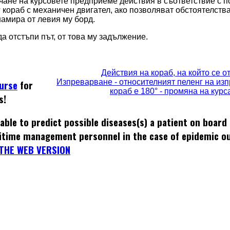
сичане на курсовете предприеме действия в съответствие с 
уг кораб с механичен двигател, ако позволяват обстоятелства
намира от левия му борд.
а отстъпи път, от това му задължение.
Действия на кораб, на който се о
Изпреварване - относителният пеленг на и
ourse
for
кораб е 180° - промяна на курс
s!
able to predict possible diseases(s) a patient on board
itime management personnel in the case of epidemic o
THE WEB VERSION