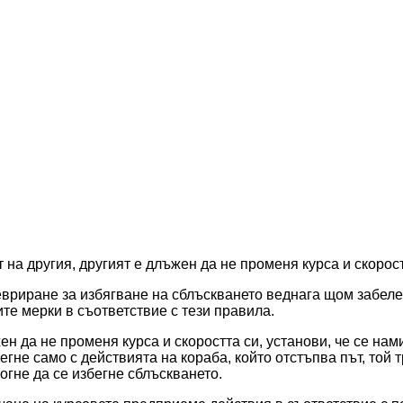
т на другия, другият е длъжен да не променя курса и скорост
евриране за избягване на сблъскването веднага щом забеле
ите мерки в съответствие с тези правила.
жен да не променя курса и скоростта си, установи, че се на
егне само с действията на кораба, който отстъпва път, той 
гне да се избегне сблъскването.