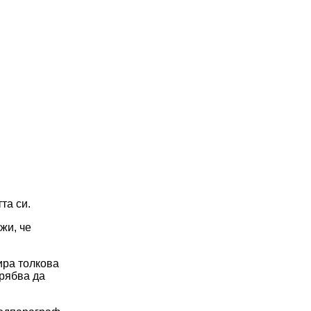
та си.
жи, че
мира толкова
трябва да