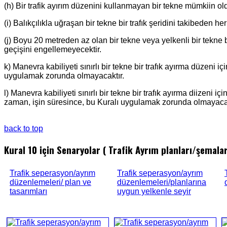
(h) Bir trafik ayırım düzenini kullanmayan bir tekne mümkiin 
(i) Balıkçılıkla uğraşan bir tekne bir trafık şeridini takibeden 
(j) Boyu 20 metreden az olan bir tekne veya yelkenli bir tekne bi
geçişini engellemeyecektir.
k) Manevra kabiliyeti sınırlı bir tekne bir trafık ayırma düzeni i
uygulamak zorunda olmayacaktır.
l) Manevra kabiliyeti sınırlı bir tekne bir trafık ayırma diizeni
zaman, işin süresince, bu Kuralı uygulamak zorunda olmayacak
back to top
Kural 10 için Senaryolar ( Trafik Ayrım planları/şemalar
Trafik seperasyon/ayrım
Trafik seperasyon/ayrım
düzenlemeleri/ plan ve
düzenlemeleri/planlarına
tasarımları
uygun yelkenle seyir