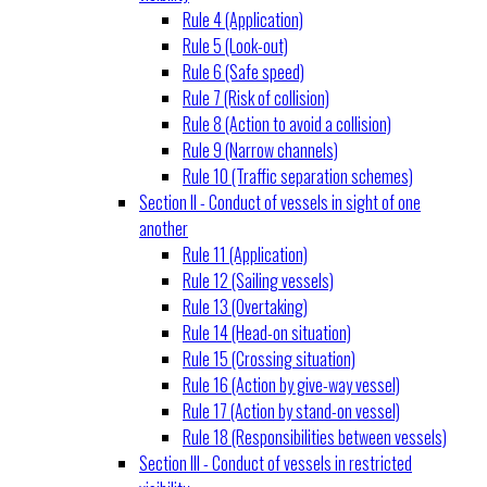
Rule 4 (Application)
Rule 5 (Look-out)
Rule 6 (Safe speed)
Rule 7 (Risk of collision)
Rule 8 (Action to avoid a collision)
Rule 9 (Narrow channels)
Rule 10 (Traffic separation schemes)
Section II - Conduct of vessels in sight of one
another
Rule 11 (Application)
Rule 12 (Sailing vessels)
Rule 13 (Overtaking)
Rule 14 (Head-on situation)
Rule 15 (Crossing situation)
Rule 16 (Action by give-way vessel)
Rule 17 (Action by stand-on vessel)
Rule 18 (Responsibilities between vessels)
Section III - Conduct of vessels in restricted