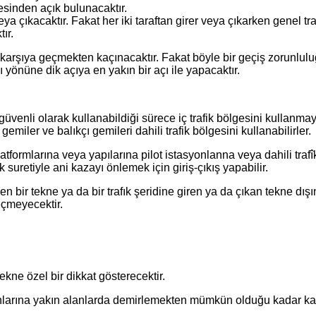
gesinden açık bulunacaktır.
veya çıkacaktır. Fakat her iki taraftan girer veya çıkarken genel tr
ır.
n karşıya geçmekten kaçınacaktır. Fakat böyle bir geçiş zorunlu
yönüne dik açıya en yakın bir açı ile yapacaktır.
 güvenli olarak kullanabildiği sürece iç trafik bölgesini kullanmay
miler ve balıkçı gemileri dahili trafik bölgesini kullanabilirler.
platformlarına veya yapılarına pilot istasyonlanna veya dahili traf
k suretiyle ani kazayı önlemek için giriş-çıkış yapabilir.
 bir tekne ya da bir trafık şeridine giren ya da çıkan tekne dışı
eçmeyecektir.
ekne özel bir dikkat gösterecektir.
 sonlarına yakın alanlarda demirlemekten mümkün olduğu kadar kaç