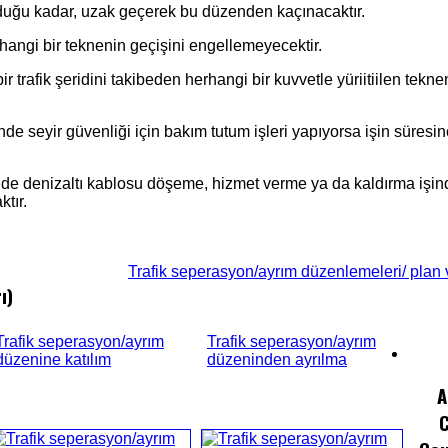
olduğu kadar, uzak geçerek bu düzenden kaçınacaktır.
herhangi bir teknenin geçişini engellemeyecektir.
r trafik şeridini takibeden herhangi bir kuvvetle yüriitiilen tekn
çinde seyir güvenliği için bakım tutum işleri yapıyorsa işin süresi
 içinde denizaltı kablosu döşeme, hizmet verme ya da kaldırma işind
tır.
Trafik seperasyon/ayrım düzenlemeleri/ plan v
ı)
Trafik seperasyon/ayrım
Trafik seperasyon/ayrım
düzenine katılım
düzeninden ayrılma
A