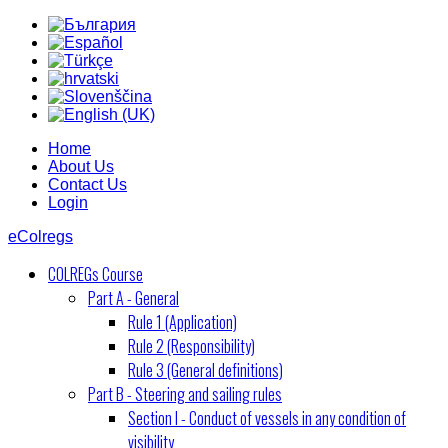
Home
About Us
Contact Us
Login
eColregs
COLREGs Course
Part A - General
Rule 1 (Application)
Rule 2 (Responsibility)
Rule 3 (General definitions)
Part B - Steering and sailing rules
Section I - Conduct of vessels in any condition of
visibility