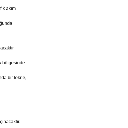
afık akım
luğunda
acaktır.
îk bölgesinde
nda bir tekne,
ınacaktır.