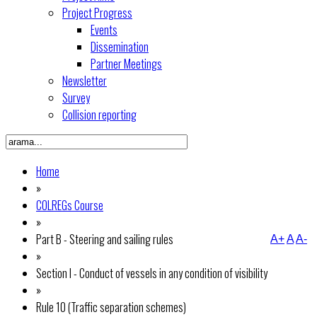
Project Progress
Events
Dissemination
Partner Meetings
Newsletter
Survey
Collision reporting
Home
»
COLREGs Course
»
Part B - Steering and sailing rules
A+
A
A-
»
Section I - Conduct of vessels in any condition of visibility
»
Rule 10 (Traffic separation schemes)