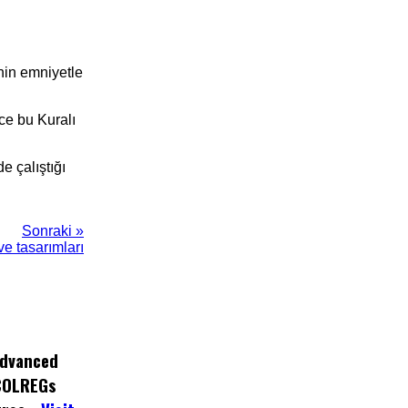
enin emniyetle
nce bu Kuralı
e çalıştığı
Sonraki »
e tasarımları
dvanced
COLREGs