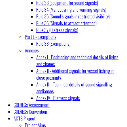
Rule 33 (Equipment for sound signals)
Rule 34 (Manoeuvring and warning signals)
Rule 35 (Sound signals in restricted visibility)
Rule 36 (Signals to attract attention)
Rule 37 (Distress signals)
Part E - Exemptions
Rule 38 (Exemptions)
Annexes
Annex I - Positioning and technical details of lights
and shapes
Annex II - Additional signals for vessel fishing in
close proximity
Annex III - Technical details of sound signalling
appliances
Annex IV - Distress signals
COLREGs Assessment
COLREGs Convention
ACTS Project
Project Aims