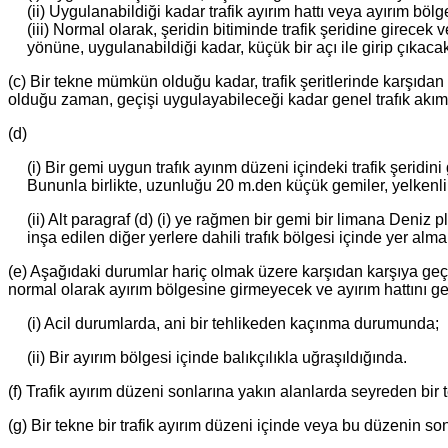
(ii) Uygulanabildiği kadar trafik ayırım hattı veya ayırım böl
(iii) Normal olarak, şeridin bitiminde trafik şeridine girecek 
yönüne, uygulanabildiği kadar, küçük bir açı ile girip çıkacakt
(c) Bir tekne mümkün olduğu kadar, trafik şeritlerinde karşıda
olduğu zaman, geçişi uygulayabileceği kadar genel trafık akımı 
(d)
(i) Bir gemi uygun trafık ayınm düzeni içindeki trafik şeridini
Bununla birlikte, uzunluğu 20 m.den küçük gemiler, yelkenli ge
(ii) Alt paragraf (d) (i) ye rağmen bir gemi bir limana Deniz 
inşa edilen diğer yerlere dahili trafık bölgesi içinde yer alma
(e) Aşağıdaki durumlar hariç olmak üzere karşıdan karşıya geçen
normal olarak ayırım bölgesine girmeyecek ve ayırım hattını g
(i) Acil durumlarda, ani bir tehlikeden kaçınma durumunda;
(ii) Bir ayırım bölgesi içinde balıkçılıkla uğraşıldığında.
(f) Trafik ayırım düzeni sonlarına yakın alanlarda seyreden bir t
(g) Bir tekne bir trafik ayırım düzeni içinde veya bu düzenin