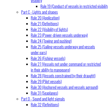
visibility
Rule 19 (Conduct of vessels in restricted visibilit
Part C - Lights and shapes
Rule 20 (Application)
Rule 21 (Definitions)
Rule 22 (Visibility of lights)
Rule 23 (Power-driven vessels underway)
Rule 24 (Towing and pushing)
Rule 25 (Sailing vessels underway and vessels
under oars)
Rule 26 (Fishing vessels)
Rule 27 (Vessels not under command or restricted
in their ability to manoeuvre)
Rule 28 (Vessels constrained by their draught)
Rule 29 (Pilot vessels)
Rule 30 (Anchored vessels and vessels aground)
Rule 31 (Seaplanes)
Part D - Sound and light signals
Rule 32 (Definitions)