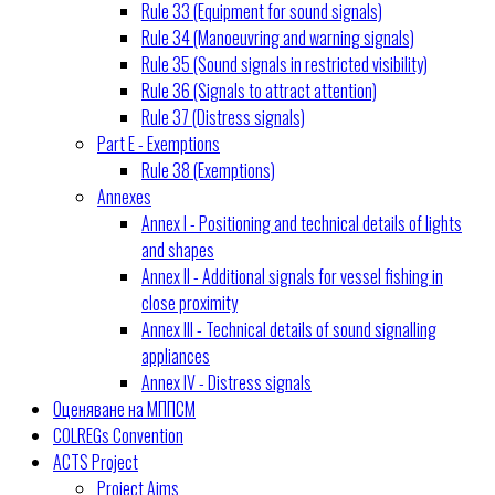
Rule 33 (Equipment for sound signals)
Rule 34 (Manoeuvring and warning signals)
Rule 35 (Sound signals in restricted visibility)
Rule 36 (Signals to attract attention)
Rule 37 (Distress signals)
Part E - Exemptions
Rule 38 (Exemptions)
Annexes
Annex I - Positioning and technical details of lights
and shapes
Annex II - Additional signals for vessel fishing in
close proximity
Annex III - Technical details of sound signalling
appliances
Annex IV - Distress signals
Оценяване на МППСМ
COLREGs Convention
ACTS Project
Project Aims