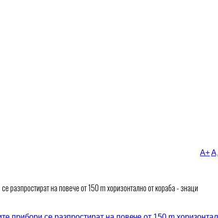
A+
A
и се разпростират на повече от 150 m хоризонтално от кораба - знаци