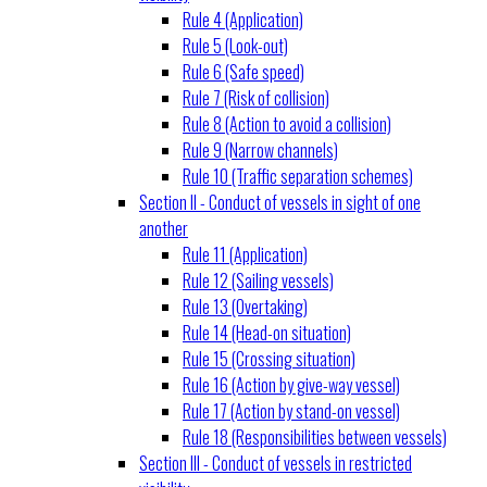
Rule 4 (Application)
Rule 5 (Look-out)
Rule 6 (Safe speed)
Rule 7 (Risk of collision)
Rule 8 (Action to avoid a collision)
Rule 9 (Narrow channels)
Rule 10 (Traffic separation schemes)
Section II - Conduct of vessels in sight of one
another
Rule 11 (Application)
Rule 12 (Sailing vessels)
Rule 13 (Overtaking)
Rule 14 (Head-on situation)
Rule 15 (Crossing situation)
Rule 16 (Action by give-way vessel)
Rule 17 (Action by stand-on vessel)
Rule 18 (Responsibilities between vessels)
Section III - Conduct of vessels in restricted