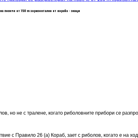
на повече от 150 m хоризонтално от кораба - знаци
олов, но не с тралене, когато риболовните прибори се разпр
твие с Правило 26 (a) Кораб, зает с риболов, когато е на хо