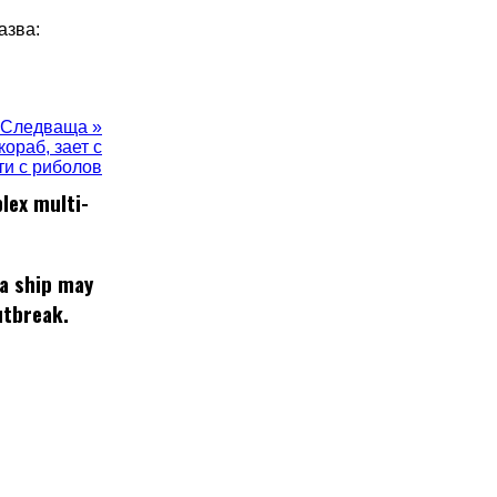
азва:
Следваща »
ораб, зает с
ти с риболов
lex multi-
 a ship may
utbreak.