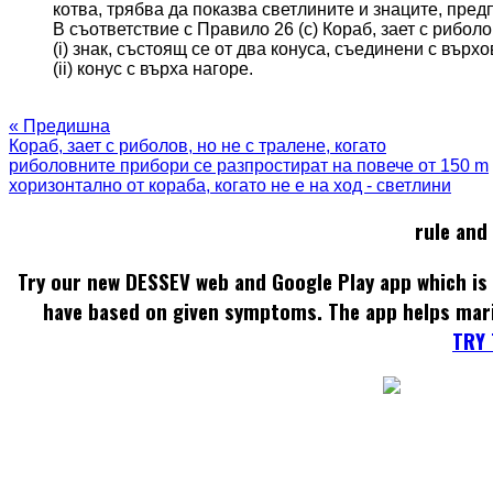
котва, трябва да показва светлините и знаците, пред
В съответствие с Правило 26 (c) Кораб, зает с риболо
(i) знак, състоящ се от два конуса, съединени с вър
(ii) конус с върха нагоре.
« Предишна
Кораб, зает с риболов, но не с тралене, когато
риболовните прибори се разпростират на повече от 150 m
хоризонтално от кораба, когато не е на ход - светлини
rule and
Try our new DESSEV web and Google Play app which is 
have based on given symptoms. The app helps mar
TRY 