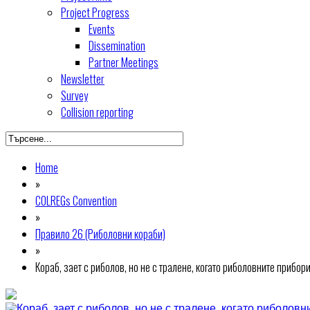
Project Progress
Events
Dissemination
Partner Meetings
Newsletter
Survey
Collision reporting
Home
»
COLREGs Convention
»
Правило 26 (Риболовни кораби)
»
Кораб, зает с риболов, но не с тралене, когато риболовните прибор