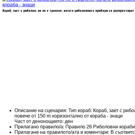
Кораб, зает с риболов, но не с тралене, когато риболовните прибори се разпростират 
Описание на сценария:
Тип кораб: Кораб, зает с риб
повече от 150 m хоризонтално от кораба - знаци
Част от денонощието: ден
Прилагано правило/а:
Правило 26 Риболовни кораби
Прилагане на правилото/ата и коментари:
В съответс