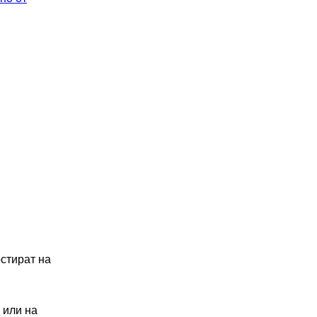
остират на
д или на