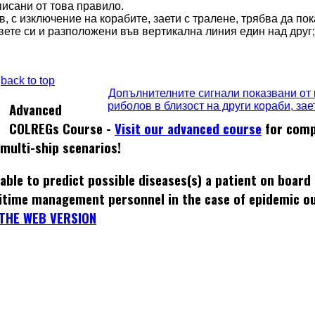
писани от това правило.
в, с изключение на корабите, заети с тралене, трябва да пок
ховете си и разположени във вертикална линия един над друг;
back to top
Допълнителните сигнали показвани от к
риболов в близост на други кораби, зае
Advanced
COLREGs Course -
Visit our advanced course
for comp
 multi-ship scenarios!
able to predict possible diseases(s) a patient on board
itime management personnel in the case of epidemic o
THE WEB VERSION