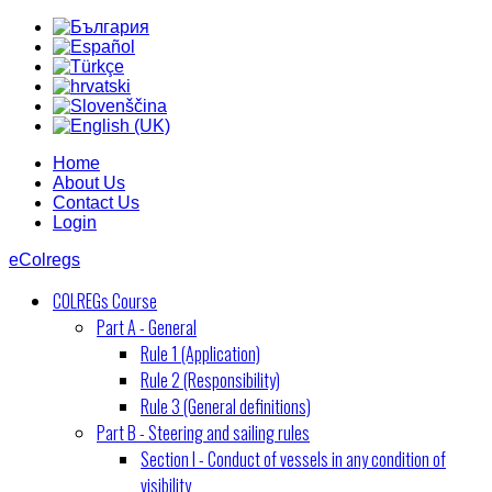
Home
About Us
Contact Us
Login
eColregs
COLREGs Course
Part A - General
Rule 1 (Application)
Rule 2 (Responsibility)
Rule 3 (General definitions)
Part B - Steering and sailing rules
Section I - Conduct of vessels in any condition of
visibility