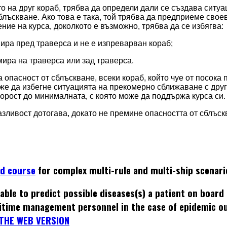
то на друг кораб, трябва да определи дали се създава ситуа
блъскване. Ако това е така, той трябва да предприеме сво
ение на курса, доколкото е възможно, трябва да се избягва:
амира пред траверса и не е изпреварван кораб;
амира на траверса или зад траверса.
а опасност от сблъскване, всеки кораб, който чуе от посока 
оже да избегне ситуацията на прекомерно сближаване с друг
орост до минималната, с която може да поддържа курса си.
зливост дотогава, докато не премине опасността от сблъскв
ed course
for complex multi-rule and multi-ship scenari
able to predict possible diseases(s) a patient on board
itime management personnel in the case of epidemic o
THE WEB VERSION