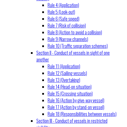
Rule 4 (Application)
Rule 5 (Look-out)
Rule 6 (Safe speed)
Rule 7 (Risk of collision)
Rule 8 (Action to avoid a collision)
Rule 9 (Narrow channels)
Rule 10 (Traffic separation schemes)
Section II - Conduct of vessels in sight of one
another
Rule 11 (Application)
Rule 12 (Sailing vessels)
Rule 13 (Overtaking)
Rule 14 (Head-on situation)
Rule 15 (Crossing situation)
Rule 16 (Action by give-way vessel)
Rule 17 (Action by stand-on vessel)
Rule 18 (Responsibilities between vessels)
Section III - Conduct of vessels in restricted