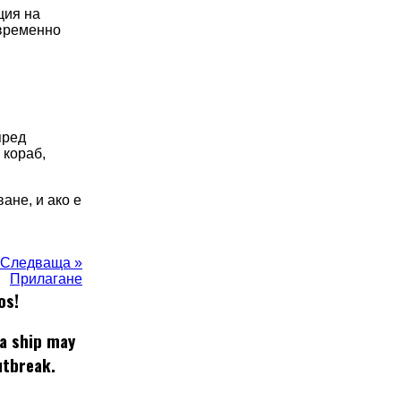
ция на
евременно
пред
 кораб,
ане, и ако е
Следваща »
Прилагане
os!
 a ship may
utbreak.