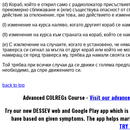
(d) Кораб, който е открил само с радиолокатор присъствие
прекомерно сближаване и (или) съществува опасност от с
действие за отклонение, при това, ако действието е измен
(I) изменение на курса наляво, когато другият кораб се н
(II) изменение на курса към страната на кораб, който се н
(e) С изключение на случаите, когато е установено, че ням
траверса си сигнал за мъгла от друг кораб или който не м
намиращ се пред траверса му, трябва да намали своята ск
Той трябва при всички случаи да се движи с голяма предпа
необходимо, да спре движението си.
back to top
Advanced COLREGs Course -
Visit our advanc
Try our new DESSEV web and Google Play app which is 
have based on given symptoms. The app helps mar
TRY 