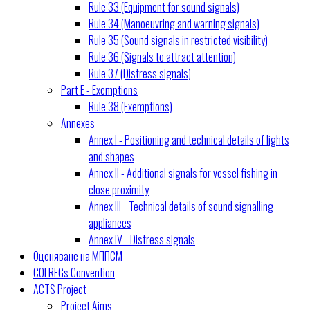
Rule 33 (Equipment for sound signals)
Rule 34 (Manoeuvring and warning signals)
Rule 35 (Sound signals in restricted visibility)
Rule 36 (Signals to attract attention)
Rule 37 (Distress signals)
Part E - Exemptions
Rule 38 (Exemptions)
Annexes
Annex I - Positioning and technical details of lights
and shapes
Annex II - Additional signals for vessel fishing in
close proximity
Annex III - Technical details of sound signalling
appliances
Annex IV - Distress signals
Оценяване на МППСМ
COLREGs Convention
ACTS Project
Project Aims