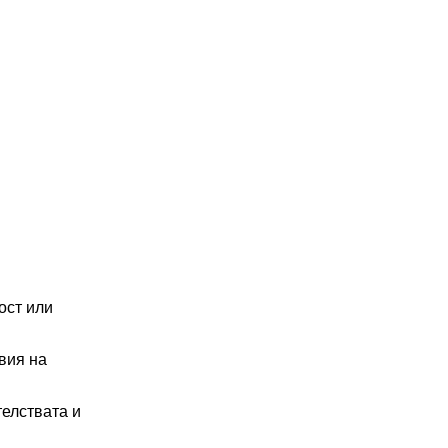
ост или
вия на
телствата и