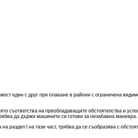
димост един с друг при плаване в райони с ограничена видим
която съответства на преобладаващите обстоятелства и усло
трябва да държи машините си готови за незабавна маневра.
 на раздел I на тази част, трябва да се съобразява с обстоя