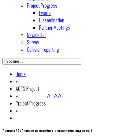
Project Progress
Events
Dissemination
Partner Meetings
Newsletter
Survey
Collision reporting
Home
»
ACTS Project
»
A+
A
A-
Project Progress
»
Правило 19 (Плаване на корабите в ограничена видимост)