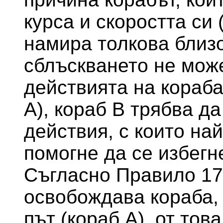
курса и скоростта си 
намира толкова близо
сблъскването не може
действията на кораба
А), кораб В трябва д
действия, с които на
помогне да се избегн
Съгласно Правило 17
освобождава кораба, 
път (кораб А), от тов