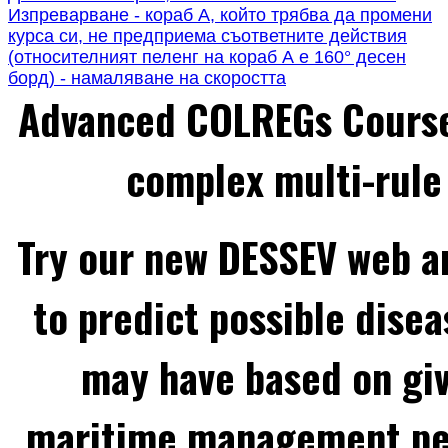
Изпреварване - кораб А, който трябва да промени
курса си, не предприема съответните действия
(относителният пеленг на кораб А е 160° дeсeн
борд) - намаляване на скоростта
Advanced COLREGs Cours
complex multi-rule 
Try our new DESSEV web an
to predict possible disea
may have based on gi
maritime management per