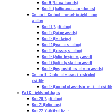
Rule 9 (Narrow channels)
Rule 10 (Traffic separation schemes)
Section II - Conduct of vessels in sight of one
another
Rule 11 (Application)
Rule 12 (Sailing vessels)
Rule 13 (Overtaking)
Rule 14 (Head-on situation)
Rule 15 (Crossing situation)
Rule 16 (Action by give-way vessel)
Rule 17 (Action by stand-on vessel)
Rule 18 (Responsibilities between vessels)
Section III - Conduct of vessels in restricted
visibility
Rule 19 (Conduct of vessels in restricted visibilit
Part C - Lights and shapes
Rule 20 (Application)
Rule 21 (Definitions)
Rule 22 (Visibility of lights)