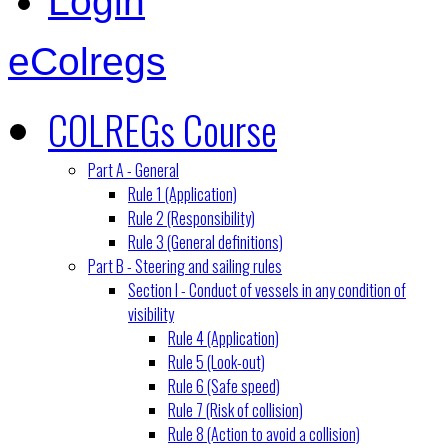
Login
eColregs
COLREGs Course
Part A - General
Rule 1 (Application)
Rule 2 (Responsibility)
Rule 3 (General definitions)
Part B - Steering and sailing rules
Section I - Conduct of vessels in any condition of
visibility
Rule 4 (Application)
Rule 5 (Look-out)
Rule 6 (Safe speed)
Rule 7 (Risk of collision)
Rule 8 (Action to avoid a collision)