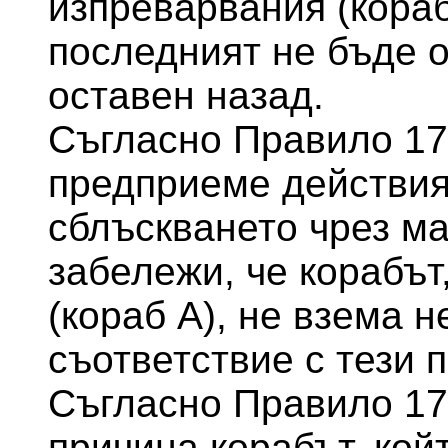
изпреварвания (кораб
последният не бъде 
оставен назад.
Съгласно Правило 17
предприеме действия
сблъскването чрез м
забележи, че корабът
(кораб А), не взема 
съответствие с тези 
Съгласно Правило 17,
причина корабът, кой