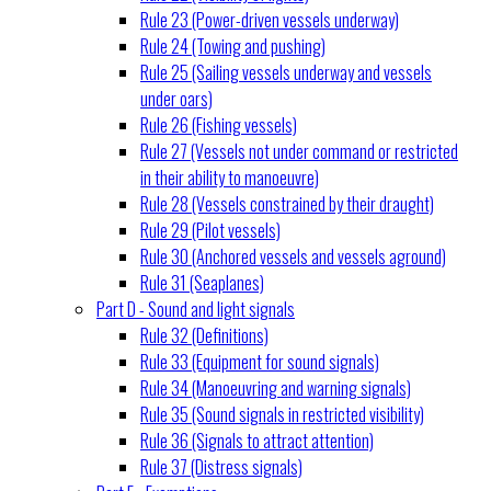
Rule 23 (Power-driven vessels underway)
Rule 24 (Towing and pushing)
Rule 25 (Sailing vessels underway and vessels
under oars)
Rule 26 (Fishing vessels)
Rule 27 (Vessels not under command or restricted
in their ability to manoeuvre)
Rule 28 (Vessels constrained by their draught)
Rule 29 (Pilot vessels)
Rule 30 (Anchored vessels and vessels aground)
Rule 31 (Seaplanes)
Part D - Sound and light signals
Rule 32 (Definitions)
Rule 33 (Equipment for sound signals)
Rule 34 (Manoeuvring and warning signals)
Rule 35 (Sound signals in restricted visibility)
Rule 36 (Signals to attract attention)
Rule 37 (Distress signals)