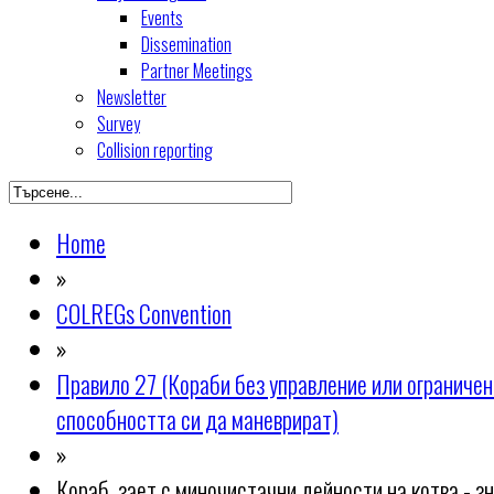
Events
Dissemination
Partner Meetings
Newsletter
Survey
Collision reporting
Home
»
COLREGs Convention
»
Правило 27 (Кораби без управление или ограничен
способността си да маневрират)
»
Кораб, зает с миночистачни дейности на котва - з