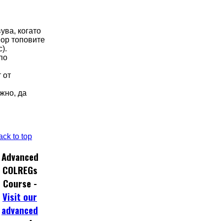
ува, когато
вор топовите
).
по
 от
жно, да
ack to top
Advanced
COLREGs
Course -
Visit our
advanced