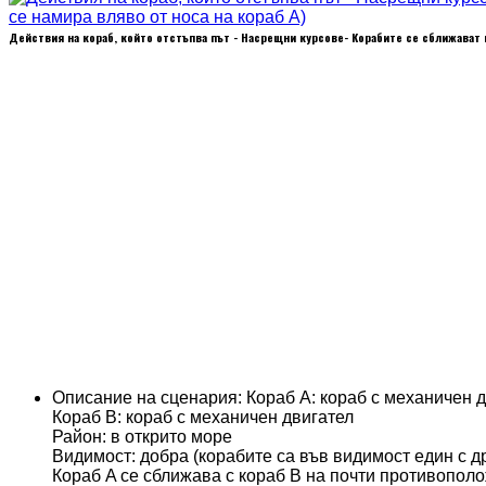
Действия на кораб, който отстъпва път - Насрещни курсове- Корабите се сближават н
Описание на сценария:
Кораб А: кораб с механичен 
Кораб В: кораб с механичен двигател
Район: в открито море
Видимост: добра (корабите са във видимост един с др
Кораб A се сближава с кораб B на почти противополо