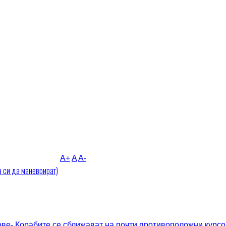
A+
A
A-
а си да маневрират)