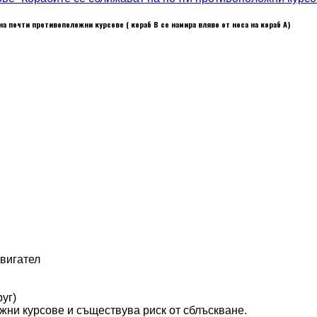
а почти противоположни курсове ( кораб В се намира вляво от носа на кораб А)
двигател
уг)
жни курсове и съществува риск от сблъскване.