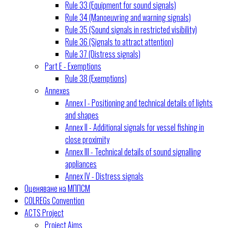
Rule 33 (Equipment for sound signals)
Rule 34 (Manoeuvring and warning signals)
Rule 35 (Sound signals in restricted visibility)
Rule 36 (Signals to attract attention)
Rule 37 (Distress signals)
Part E - Exemptions
Rule 38 (Exemptions)
Annexes
Annex I - Positioning and technical details of lights
and shapes
Annex II - Additional signals for vessel fishing in
close proximity
Annex III - Technical details of sound signalling
appliances
Annex IV - Distress signals
Оценяване на МППСМ
COLREGs Convention
ACTS Project
Project Aims