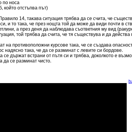
о по носа
, който отстъпва път)
равило 14, такава ситуация трябва да се счита, че съществ
си, и то така, че през нощта той да може да види почти в ст
етлини, а през деня да наблюдава съответния му вид (ракурс
уация, той трябва да счита, че тя съществува и да действа 
ат на противоположни курсове така, че се създава опасност
рс надясно така, че да се разминат с левите си бордове.
а се държат встрани от пътя си и трябва, доколкото е възмо
 да се разминат чисто.
b