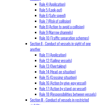
Rule 4 (Application)
Rule 5 (Look-out)
Rule 6 (Safe speed)
Rule 7 (Risk of collision)
Rule 8 (Action to avoid a collision)
Rule 9 (Narrow channels)
Rule 10 (Traffic separation schemes)
Section II - Conduct of vessels in sight of one
another
Rule 11 (Application)
Rule 12 (Sailing vessels)
Rule 13 (Overtaking)
Rule 14 (Head-on situation)
Rule 15 (Crossing situation)
Rule 16 (Action by give-way vessel)
Rule 17 (Action by stand-on vessel)
Rule 18 (Responsibilities between vessels)
Section III - Conduct of vessels in restricted