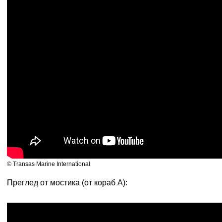
© Transas Marine International
Преглед от мостика (от кораб А):