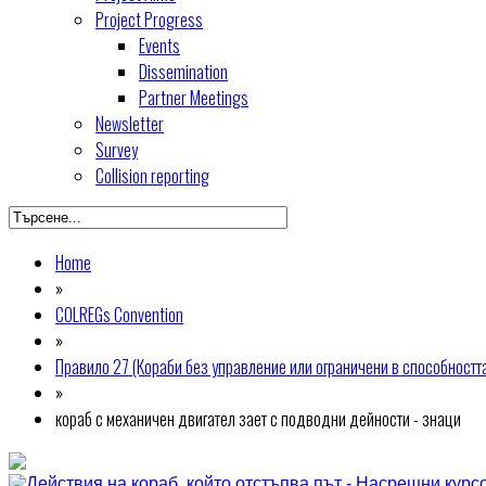
Project Progress
Events
Dissemination
Partner Meetings
Newsletter
Survey
Collision reporting
Home
»
COLREGs Convention
»
Правило 27 (Кораби без управление или ограничени в способностт
»
кораб с механичен двигател зает с подводни дейности - знаци