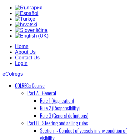
Home
About Us
Contact Us
Login
eColregs
COLREGs Course
Part A - General
Rule 1 (Application)
Rule 2 (Responsibility)
Rule 3 (General definitions)
Part B - Steering and sailing rules
Section I - Conduct of vessels in any condition of
visibility