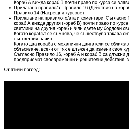
Кораб А вижда кораб В почти право по курса си вляв
Прилагано правило/а:
Правило 16 (Действия на кораб
Правило 14 (Насрещни курсове)
Прилагане на правилото/ата и коментари:
Съгласно П
кораб А вижда другия (кораб В) почти право по курса 
светлини на другия кораб и /или двете му бордови св
Когато корабът се съмнява, че съществува такава сит
съответния начин.
Когато два кораба с механични двигатели се сближав
сблъскване, всеки от тях е длъжен да измени своя ку
Съгласно Правило 16, кораб А и кораб В са длъжни д
предприемат своевременни и решителни действия, за
От птичи поглед: