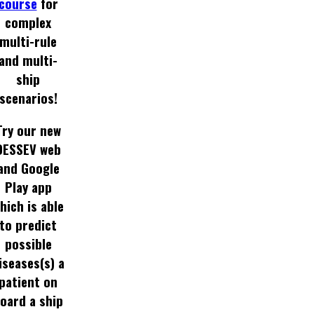
course
for
complex
multi-rule
and multi-
ship
scenarios!
Try our new
DESSEV web
and Google
Play app
hich is able
to predict
possible
iseases(s) a
patient on
oard a ship