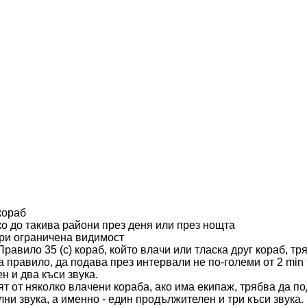
кораб
о до такива райони през деня или през нощта
ри ограничена видимост
равило 35 (c) кораб, който влачи или тласка друг кораб, тр
ва правило, да подава през интервали не по-големи от 2 min
н и два къси звука.
т от няколко влачени кораба, ако има екипаж, трябва да п
ни звука, а именно - един продължителен и три къси звука.