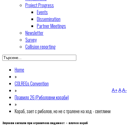
Project Progress
Events
Dissemination
Partner Meetings
Newsletter
Survey
Collision reporting
Home
»
COLREGs Convention
»
A+
A
A-
Правило 26 (Риболовни кораби)
»
Кораб, зает с риболов, но не с тралене на ход - светлини
Звукови сигнали при ограничена видимост – влачен кораб