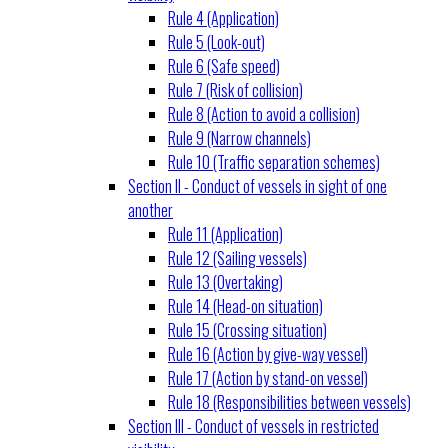
Rule 4 (Application)
Rule 5 (Look-out)
Rule 6 (Safe speed)
Rule 7 (Risk of collision)
Rule 8 (Action to avoid a collision)
Rule 9 (Narrow channels)
Rule 10 (Traffic separation schemes)
Section II - Conduct of vessels in sight of one
another
Rule 11 (Application)
Rule 12 (Sailing vessels)
Rule 13 (Overtaking)
Rule 14 (Head-on situation)
Rule 15 (Crossing situation)
Rule 16 (Action by give-way vessel)
Rule 17 (Action by stand-on vessel)
Rule 18 (Responsibilities between vessels)
Section III - Conduct of vessels in restricted