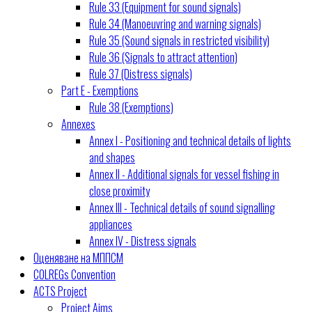
Rule 33 (Equipment for sound signals)
Rule 34 (Manoeuvring and warning signals)
Rule 35 (Sound signals in restricted visibility)
Rule 36 (Signals to attract attention)
Rule 37 (Distress signals)
Part E - Exemptions
Rule 38 (Exemptions)
Annexes
Annex I - Positioning and technical details of lights
and shapes
Annex II - Additional signals for vessel fishing in
close proximity
Annex III - Technical details of sound signalling
appliances
Annex IV - Distress signals
Оценяване на МППСМ
COLREGs Convention
ACTS Project
Project Aims