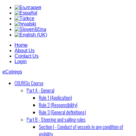
Home
About Us
Contact Us
Login
eColregs
COLREGs Course
Part A - General
Rule 1 (Application)
Rule 2 (Responsibility)
Rule 3 (General definitions)
Part B - Steering and sailing rules
Section I - Conduct of vessels in any condition of
visibility