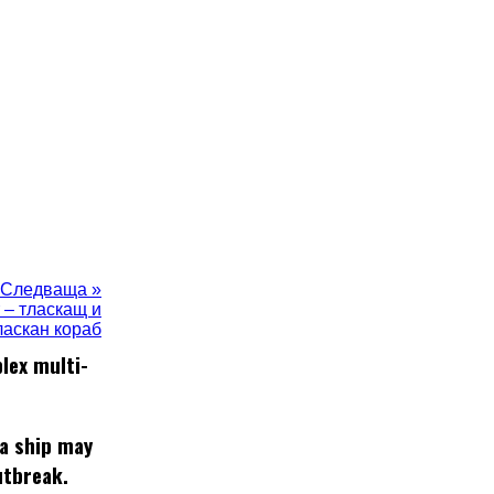
Следваща »
 – тласкащ и
ласкан кораб
lex multi-
 a ship may
utbreak.