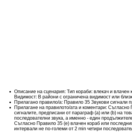
Описание на сценария:
Тип кораби: влекач и влачен 
Видимост: В райони с ограничена видимост или близк
Прилагано правило/а:
Правило 35 Звукови сигнали п
Прилагане на правилото/ата и коментари:
Съгласно П
сигналите, предписани от параграф (а) или (b) на то
последователни звука, а именно - един продължителе
Съгласно Правило 35 (e) влачен кораб или последния
интервали не по-големи от 2 min четири последовател