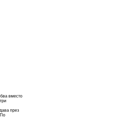
ябва вместо
 три
одава през
 По