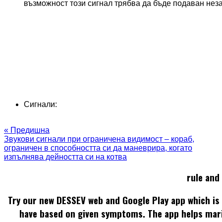
възможност този сигнал трябва да бъде подаван неза
Сигнали:
« Предишна
Звукови сигнали при ограничена видимост – кораб,
ограничен в способността си да маневрира, когато
изпълнява дейността си на котва
rule and
Try our new DESSEV web and Google Play app which is 
have based on given symptoms. The app helps mar