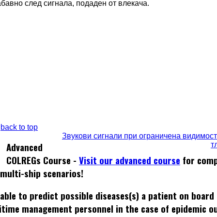
бавно след сигнала, подаден от влекача.
back to top
Звукови сигнали при ограничена видимост
т
Advanced
COLREGs Course -
Visit our advanced course
for comp
 multi-ship scenarios!
able to predict possible diseases(s) a patient on board
itime management personnel in the case of epidemic o