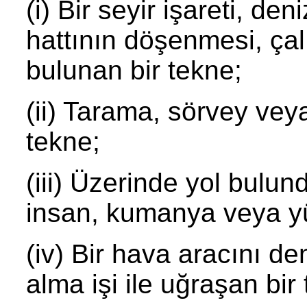
(i) Bir seyir işareti, de
hattının döşenmesi, ça
bulunan bir tekne;
(ii) Tarama, sörvey vey
tekne;
(iii) Üzerinde yol bulu
insan, kumanya veya yü
(iv) Bir hava aracını d
alma işi ile uğraşan bir