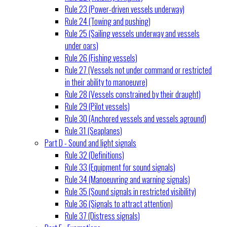
Rule 23 (Power-driven vessels underway)
Rule 24 (Towing and pushing)
Rule 25 (Sailing vessels underway and vessels
under oars)
Rule 26 (Fishing vessels)
Rule 27 (Vessels not under command or restricted
in their ability to manoeuvre)
Rule 28 (Vessels constrained by their draught)
Rule 29 (Pilot vessels)
Rule 30 (Anchored vessels and vessels aground)
Rule 31 (Seaplanes)
Part D - Sound and light signals
Rule 32 (Definitions)
Rule 33 (Equipment for sound signals)
Rule 34 (Manoeuvring and warning signals)
Rule 35 (Sound signals in restricted visibility)
Rule 36 (Signals to attract attention)
Rule 37 (Distress signals)