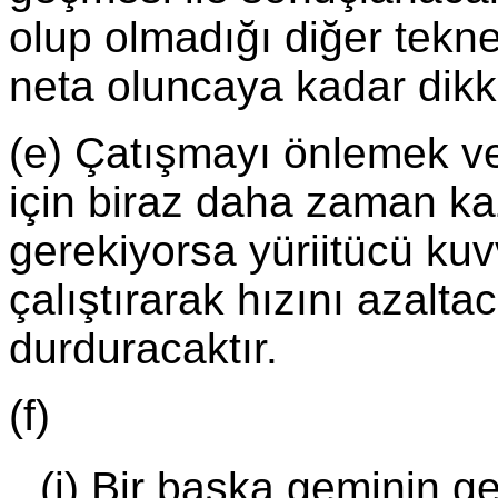
olup olmadığı diğer tekn
neta oluncaya kadar dikka
(e) Çatışmayı önlemek v
için biraz daha zaman ka
gerekiyorsa yüriitücü kuv
çalıştırarak hızını azaltac
durduracaktır.
(f)
(i) Bir başka geminin ge