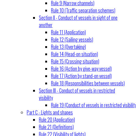
Rule 9 (Narrow channels)
Rule 10 (Traffic separation schemes)
Section II - Conduct of vessels in sight of one
another
Rule 11 (Application)
Rule 12 (Sailing vessels)
Rule 13 (Overtaking)
Rule 14 (Head-on situation)
Rule 15 (Crossing situation)
Rule 16 (Action by give-way vessel)
Rule 17 (Action by stand-on vessel)
Rule 18 (Responsibilities between vessels)
Section III - Conduct of vessels in restricted
visibility
Rule 19 (Conduct of vessels in restricted visibilit
Part C - Lights and shapes
Rule 20 (Application)
Rule 21 (Definitions)
Rule 22 (Visibility of lights)