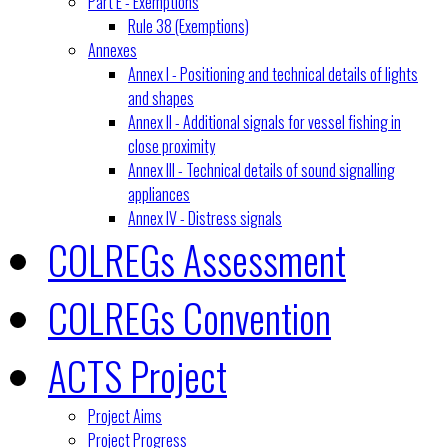
Part E - Exemptions
Rule 38 (Exemptions)
Annexes
Annex I - Positioning and technical details of lights
and shapes
Annex II - Additional signals for vessel fishing in
close proximity
Annex III - Technical details of sound signalling
appliances
Annex IV - Distress signals
COLREGs Assessment
COLREGs Convention
ACTS Project
Project Aims
Project Progress