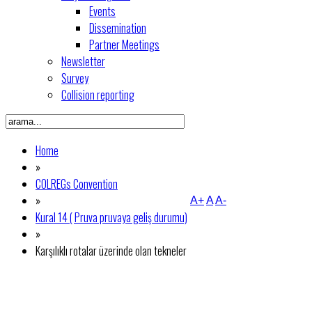
Events
Dissemination
Partner Meetings
Newsletter
Survey
Collision reporting
Home
»
COLREGs Convention
»
A+
A
A-
Kural 14 ( Pruva pruvaya geliş durumu)
»
Karşılıklı rotalar üzerinde olan tekneler