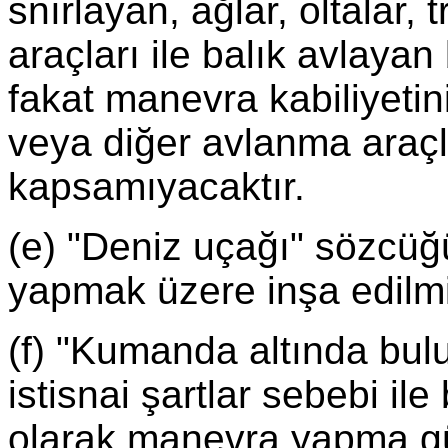
snırlayan, ağlar, oltalar,
araçları ile balık avlaya
fakat manevra kabiliyetin
veya diğer avlanma araçla
kapsamıyacaktır.
(e) "Deniz uçağı" sözcü
yapmak üzere inşa edilmi
(f) "Kumanda altında bul
istisnai şartlar sebebi il
olarak manevra yapma g