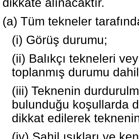
dikkate alınacaktır.
(a) Tüm tekneler tarafınd
(i) Görüş durumu;
(ii) Balıkçı tekneleri ve
toplanmış durumu dahil 
(iii) Teknenin durdurul
bulunduğu koşullarda d
dikkat edilerek teknen
(iv) Sahil ışıkları ve ke