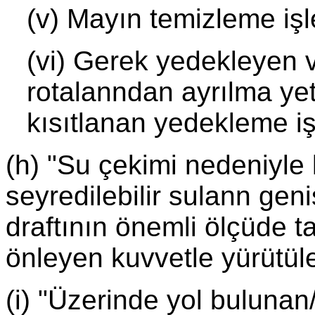
(v) Mayın temizleme işl
(vi) Gerek yedekleyen 
rotalanndan ayrılma yet
kısıtlanan yedekleme iş
(h) "Su çekimi nedeniyle 
seyredilebilir sulann genişl
draftının önemli ölçüde t
önleyen kuvvetle yürütül
(i) "Üzerinde yol bulunan/