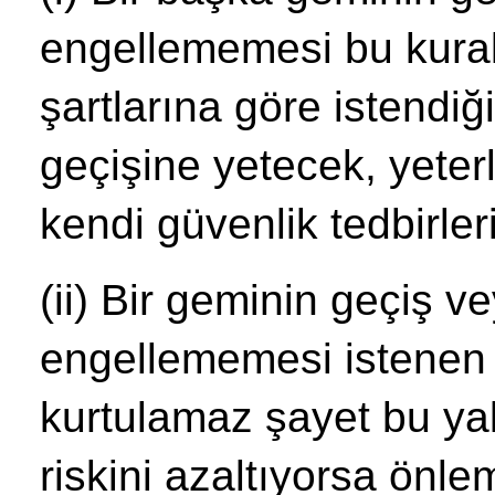
engellememesi bu kural
şartlarına göre istendi
geçişine yetecek, yeter
kendi güvenlik tedbirler
(ii) Bir geminin geçiş v
engellememesi istenen 
kurtulamaz şayet bu ya
riskini azaltıyorsa önl