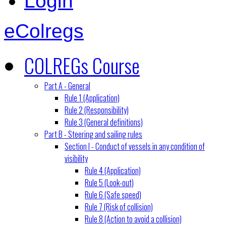
Login
eColregs
COLREGs Course
Part A - General
Rule 1 (Application)
Rule 2 (Responsibility)
Rule 3 (General definitions)
Part B - Steering and sailing rules
Section I - Conduct of vessels in any condition of
visibility
Rule 4 (Application)
Rule 5 (Look-out)
Rule 6 (Safe speed)
Rule 7 (Risk of collision)
Rule 8 (Action to avoid a collision)