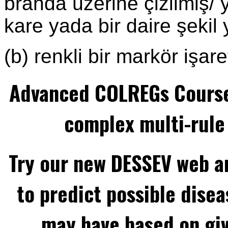
branda üzerine çizilmiş/ ye
kare yada bir daire şekil
(b) renkli bir markör işare
Advanced COLREGs Cours
complex multi-rule 
Try our new DESSEV web an
to predict possible disea
may have based on gi