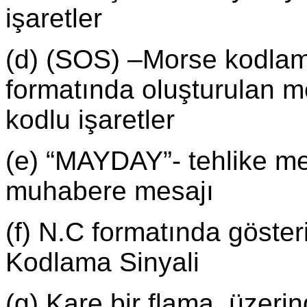
işaretler
(d) (SOS) –Morse kodlamas
formatında oluşturulan m
kodlu işaretler
(e) “MAYDAY”- tehlike mes
muhabere mesajı
(f) N.C formatında göster
Kodlama Sinyali
(g) Kare bir flama, üzerin