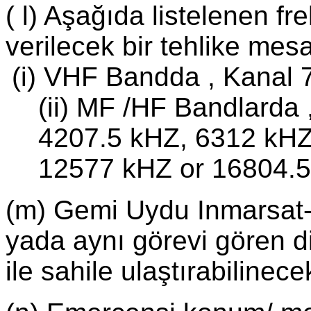
( l) Aşağıda listelenen fr
verilecek bir tehlike mesa
(i) VHF Bandda , Kanal 
(ii) MF /HF Bandlarda
4207.5 kHZ, 6312 kHZ
12577 kHZ or 16804.5
(m) Gemi Uydu Inmarsat- 
yada aynı görevi gören d
ile sahile ulaştırabilinec