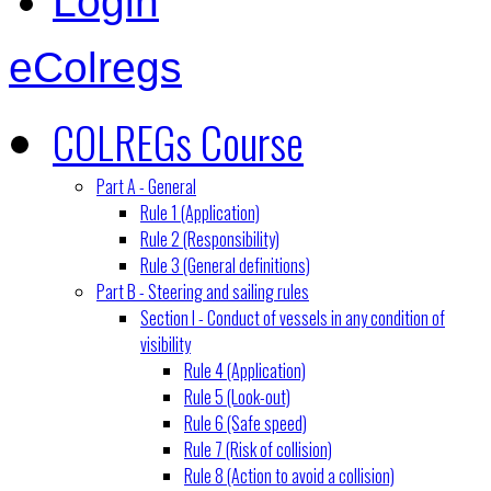
Login
eColregs
COLREGs Course
Part A - General
Rule 1 (Application)
Rule 2 (Responsibility)
Rule 3 (General definitions)
Part B - Steering and sailing rules
Section I - Conduct of vessels in any condition of
visibility
Rule 4 (Application)
Rule 5 (Look-out)
Rule 6 (Safe speed)
Rule 7 (Risk of collision)
Rule 8 (Action to avoid a collision)