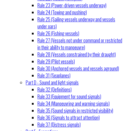
Rule 23 (Power-driven vessels underway)
Rule 24 (Towing and pushing)
Rule 25 (Sailing vessels underway and vessels
under oars)
Rule 26 (Fishing vessels)
Rule 27 (Vessels not under command or restricted
in their ability to manoeuvre)
Rule 28 (Vessels constrained by their draught)
Rule 29 (Pilot vessels)
Rule 30 (Anchored vessels and vessels aground)
Rule 31 (Seaplanes)
Part D - Sound and light signals
Rule 32 (Definitions)
Rule 33 (Equipment for sound signals)
Rule 34 (Manoeuvring and warning signals)
Rule 35 (Sound signals in restricted visibility)
Rule 36 (Signals to attract attention)
Rule 37 (Distress signals)