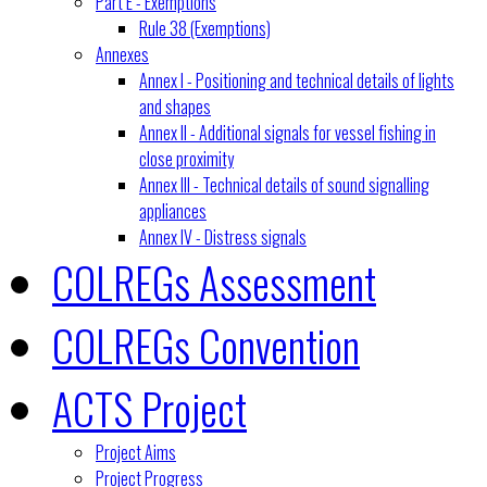
Part E - Exemptions
Rule 38 (Exemptions)
Annexes
Annex I - Positioning and technical details of lights
and shapes
Annex II - Additional signals for vessel fishing in
close proximity
Annex III - Technical details of sound signalling
appliances
Annex IV - Distress signals
COLREGs Assessment
COLREGs Convention
ACTS Project
Project Aims
Project Progress