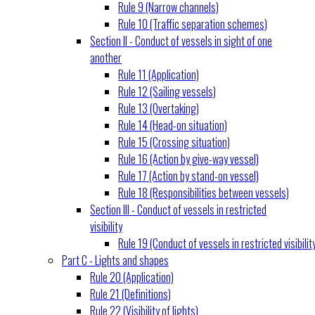
Rule 9 (Narrow channels)
Rule 10 (Traffic separation schemes)
Section II - Conduct of vessels in sight of one
another
Rule 11 (Application)
Rule 12 (Sailing vessels)
Rule 13 (Overtaking)
Rule 14 (Head-on situation)
Rule 15 (Crossing situation)
Rule 16 (Action by give-way vessel)
Rule 17 (Action by stand-on vessel)
Rule 18 (Responsibilities between vessels)
Section III - Conduct of vessels in restricted
visibility
Rule 19 (Conduct of vessels in restricted visibilit
Part C - Lights and shapes
Rule 20 (Application)
Rule 21 (Definitions)
Rule 22 (Visibility of lights)