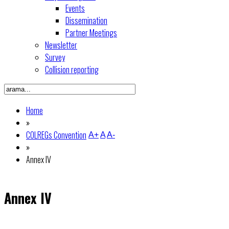
Events
Dissemination
Partner Meetings
Newsletter
Survey
Collision reporting
Home
»
COLREGs Convention
A+
A
A-
»
Annex IV
Annex IV