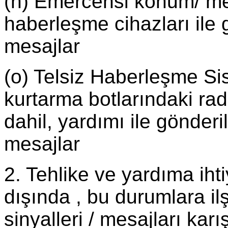
(n) Emercensi konum/ mev
haberleşme cihazları ile 
mesajlar
(o) Telsiz Haberleşme Sis
kurtarma botlarındaki ra
dahil, yardımı ile gönder
mesajlar
2. Tehlike ve yardıma iht
dışında , bu durumlara ilşi
sinyalleri / mesajları kar