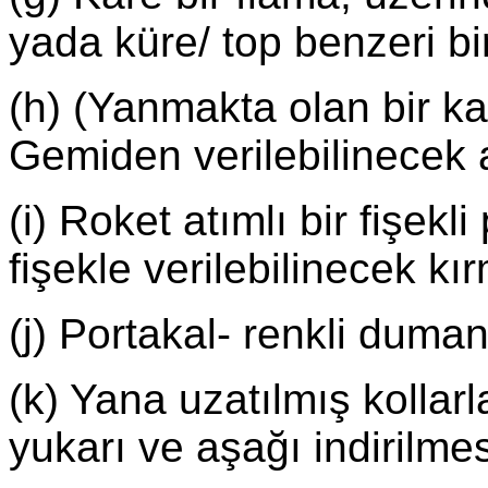
yada küre/ top benzeri bir
(h) (Yanmakta olan bir kat
Gemiden verilebilinecek a
(i) Roket atımlı bir fişekl
fişekle verilebilinecek kı
(j) Portakal- renkli duma
(k) Yana uzatılmış kollarl
yukarı ve aşağı indirilmes