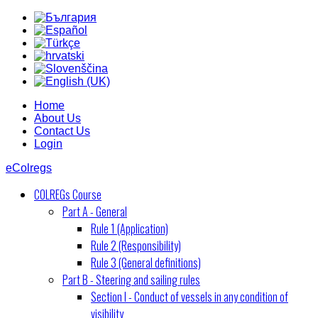
Home
About Us
Contact Us
Login
eColregs
COLREGs Course
Part A - General
Rule 1 (Application)
Rule 2 (Responsibility)
Rule 3 (General definitions)
Part B - Steering and sailing rules
Section I - Conduct of vessels in any condition of
visibility