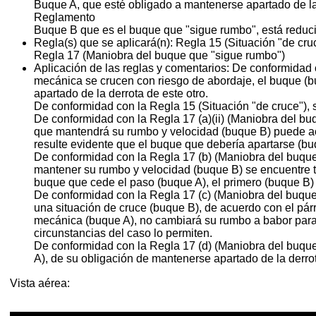
Buque A, que esté obligado a mantenerse apartado de la
Reglamento
Buque B que es el buque que "sigue rumbo", está reduci
Regla(s) que se aplicará(n):
Regla 15 (Situación "de cru
Regla 17 (Maniobra del buque que "sigue rumbo")
Aplicación de las reglas y comentarios:
De conformidad c
mecánica se crucen con riesgo de abordaje, el buque (bu
apartado de la derrota de este otro.
De conformidad con la Regla 15 (Situación "de cruce"), si
De conformidad con la Regla 17 (a)(ii) (Maniobra del bu
que mantendrá su rumbo y velocidad (buque B) puede act
resulte evidente que el buque que debería apartarse (b
De conformidad con la Regla 17 (b) (Maniobra del buque
mantener su rumbo y velocidad (buque B) se encuentre ta
buque que cede el paso (buque A), el primero (buque B) 
De conformidad con la Regla 17 (c) (Maniobra del buqu
una situación de cruce (buque B), de acuerdo con el párra
mecánica (buque A), no cambiará su rumbo a babor para
circunstancias del caso lo permiten.
De conformidad con la Regla 17 (d) (Maniobra del buqu
A), de su obligación de mantenerse apartado de la derrot
Vista aérea: