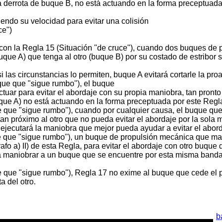
 derrota de buque B, no está actuando en la forma preceptuada
endo su velocidad para evitar una colisión
ce")
on la Regla 15 (Situación "de cruce"), cuando dos buques de 
que A) que tenga al otro (buque B) por su costado de estribor
 las circunstancias lo permiten, buque A evitará cortarle la pro
que que "sigue rumbo"), el buque
uar para evitar el abordaje con su propia maniobra, tan pronto
uque A) no está actuando en la forma preceptuada por este Reg
 que "sigue rumbo"), cuando por cualquier causa, el buque qu
n próximo al otro que no pueda evitar el abordaje por la sola 
ejecutará la maniobra que mejor pueda ayudar a evitar el abord
e que "sigue rumbo"), un buque de propulsión mecánica que ma
fo a) II) de esta Regla, para evitar el abordaje con otro buque 
 maniobrar a un buque que se encuentre por esta misma banda,
e que "sigue rumbo"), Regla 17 no exime al buque que cede el
a del otro.
b