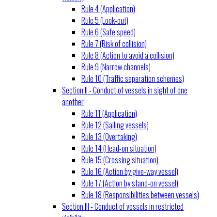
Rule 4 (Application)
Rule 5 (Look-out)
Rule 6 (Safe speed)
Rule 7 (Risk of collision)
Rule 8 (Action to avoid a collision)
Rule 9 (Narrow channels)
Rule 10 (Traffic separation schemes)
Section II - Conduct of vessels in sight of one
another
Rule 11 (Application)
Rule 12 (Sailing vessels)
Rule 13 (Overtaking)
Rule 14 (Head-on situation)
Rule 15 (Crossing situation)
Rule 16 (Action by give-way vessel)
Rule 17 (Action by stand-on vessel)
Rule 18 (Responsibilities between vessels)
Section III - Conduct of vessels in restricted