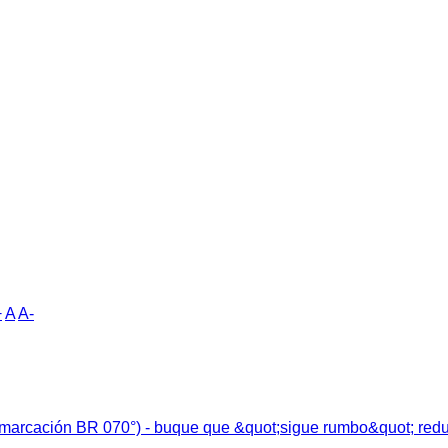
+
A
A-