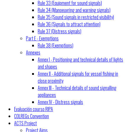
Rule 33 (Equipment for sound signals)
Rule 34 (Manoeuvring and warning signals)
Rule 35 (Sound signals in restricted visibility)
Rule 36 (Signals to attract attention)
Rule 37 (Distress signals)
Part E - Exemptions
Rule 38 (Exemptions)
Annexes
Annex I - Positioning and technical details of lights
and shapes
Annex II - Additional signals for vessel fishing in
close proximity
Annex III - Technical details of sound signalling
appliances
Annex IV - Distress signals
Evaluación courso RIPA
COLREGs Convention
ACTS Project
Project Aims