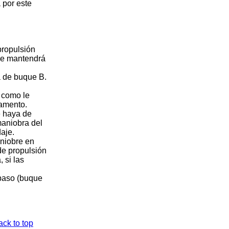
 por este
propulsión
 se mantendrá
a de buque B.
 como le
lamento.
e haya de
maniobra del
aje.
niobre en
de propulsión
 si las
 paso (buque
ack to top