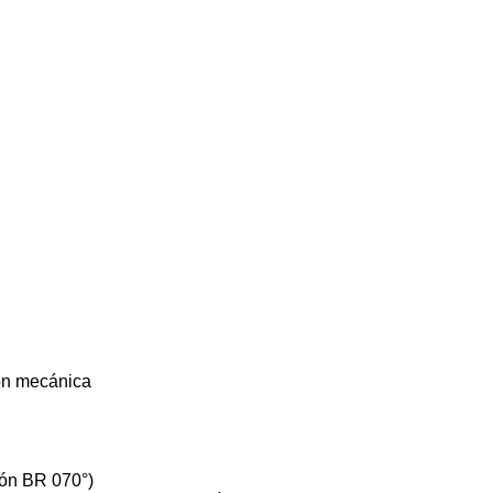
ón mecánica
ión BR 070°)