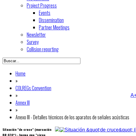
Project Progress
Events
Dissemination
Partner Meetings
Newsletter
Survey
Collision reporting
Home
»
COLREGs Convention
»
A
Annex III
»
Anexo III - Detalles técnicos de los aparatos de señales acústicas
Situación "de cruce" (marcación
BR 070°) - buque que "sigue