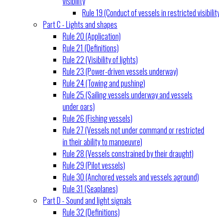
visibility
Rule 19 (Conduct of vessels in restricted visibilit
Part C - Lights and shapes
Rule 20 (Application)
Rule 21 (Definitions)
Rule 22 (Visibility of lights)
Rule 23 (Power-driven vessels underway)
Rule 24 (Towing and pushing)
Rule 25 (Sailing vessels underway and vessels
under oars)
Rule 26 (Fishing vessels)
Rule 27 (Vessels not under command or restricted
in their ability to manoeuvre)
Rule 28 (Vessels constrained by their draught)
Rule 29 (Pilot vessels)
Rule 30 (Anchored vessels and vessels aground)
Rule 31 (Seaplanes)
Part D - Sound and light signals
Rule 32 (Definitions)