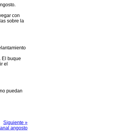
angosto.
avegar con
das sobre la
elantamiento
. El buque
r el
, no puedan
Siguiente »
canal angosto