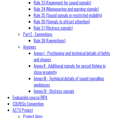
Rule 33 (Equipment for sound signals)
Rule 34 (Manoeuvring and warning signals)
Rule 35 (Sound signals in restricted visibility)
Rule 36 (Signals to attract attention)
Rule 37 (Distress signals)
Part E - Exemptions
Rule 38 (Exemptions)
Annexes
Annex I - Positioning and technical details of lights
and shapes
Annex II - Additional signals for vessel fishing in
close proximity
Annex III - Technical details of sound signalling
appliances
Annex IV - Distress signals
Evaluación courso RIPA
COLREGs Convention
ACTS Project
Project Aims