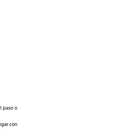
l paso o
egar con