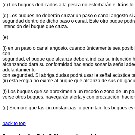
(c) Los buques dedicados a la pesca no estorbarán el tránsit
(d) Los buques no deberán cruzar un paso o canal angosto si 
seguridad dentro de dicho paso o canal. Este otro buque podrá 
intención del buque que cruza.
(e)
(i) en un paso o canal angosto, cuando únicamente sea posibl
con
seguridad, el buque que alcanza deberá indicar su intención h
alcanzando dará su conformidad haciendo sonar la señal adecua
adelantamiento
con seguridad. Si abriga dudas podrá usar la señal acústica pr
(ii) esta Regla no exime al buque que alcanza de sus obligac
(f) Los buques que se aproximen a un recodo o zona de un pas
verse otros buques, navegarán alerta y con precaución, hacien
(g) Siempre que las circunstancias lo permitan, los buques ev
back to top