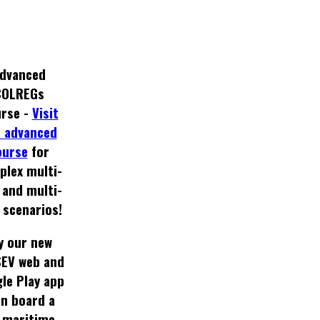
dvanced
COLREGs
rse -
Visit
 advanced
ourse
for
plex multi-
 and multi-
 scenarios!
y our new
EV web and
le Play app
on board a
 maritime