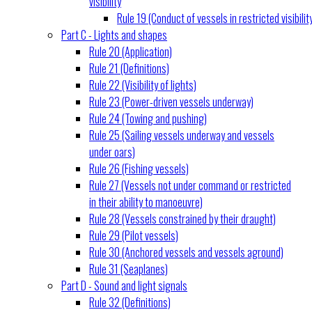
visibility
Rule 19 (Conduct of vessels in restricted visibilit
Part C - Lights and shapes
Rule 20 (Application)
Rule 21 (Definitions)
Rule 22 (Visibility of lights)
Rule 23 (Power-driven vessels underway)
Rule 24 (Towing and pushing)
Rule 25 (Sailing vessels underway and vessels
under oars)
Rule 26 (Fishing vessels)
Rule 27 (Vessels not under command or restricted
in their ability to manoeuvre)
Rule 28 (Vessels constrained by their draught)
Rule 29 (Pilot vessels)
Rule 30 (Anchored vessels and vessels aground)
Rule 31 (Seaplanes)
Part D - Sound and light signals
Rule 32 (Definitions)