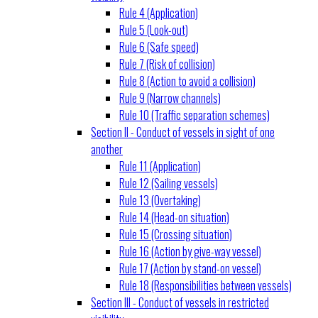
Rule 4 (Application)
Rule 5 (Look-out)
Rule 6 (Safe speed)
Rule 7 (Risk of collision)
Rule 8 (Action to avoid a collision)
Rule 9 (Narrow channels)
Rule 10 (Traffic separation schemes)
Section II - Conduct of vessels in sight of one
another
Rule 11 (Application)
Rule 12 (Sailing vessels)
Rule 13 (Overtaking)
Rule 14 (Head-on situation)
Rule 15 (Crossing situation)
Rule 16 (Action by give-way vessel)
Rule 17 (Action by stand-on vessel)
Rule 18 (Responsibilities between vessels)
Section III - Conduct of vessels in restricted