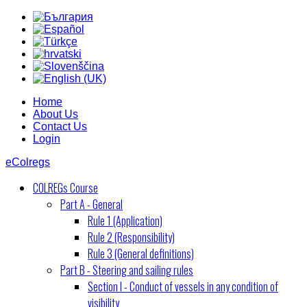
Home
About Us
Contact Us
Login
eColregs
COLREGs Course
Part A - General
Rule 1 (Application)
Rule 2 (Responsibility)
Rule 3 (General definitions)
Part B - Steering and sailing rules
Section I - Conduct of vessels in any condition of
visibility