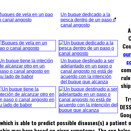
Buques de vela en un pao
Un buque dedicado a la
o canal angosto
pesca dentro de un paso o
canal angosto
A
Cou
our
c
Un buque tiene la inteción
Un buque destinado a ser
de alcanzar otro en un
adelantado en un paso o
com
paso o canal angosto en
canal angosto no está de
rule
su lado de babor
acuerdo con la intención
del buque que alcanza
ship
Tr
DESS
Goog
which is able to predict possible diseases(s) a patient 
ship may have based on given symptoms. The app helps