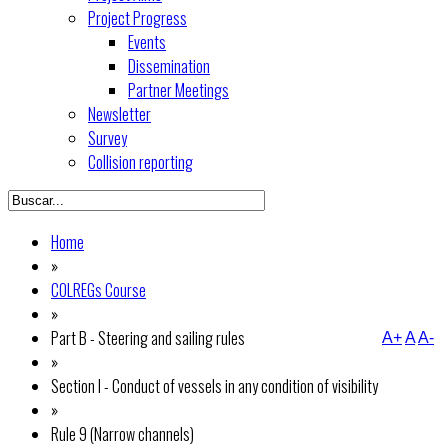
Project Progress
Events
Dissemination
Partner Meetings
Newsletter
Survey
Collision reporting
Home
»
COLREGs Course
»
Part B - Steering and sailing rules
A+
A
A-
»
Section I - Conduct of vessels in any condition of visibility
»
Rule 9 (Narrow channels)