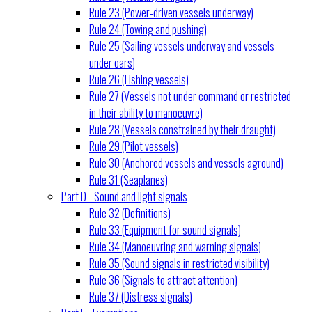
Rule 23 (Power-driven vessels underway)
Rule 24 (Towing and pushing)
Rule 25 (Sailing vessels underway and vessels
under oars)
Rule 26 (Fishing vessels)
Rule 27 (Vessels not under command or restricted
in their ability to manoeuvre)
Rule 28 (Vessels constrained by their draught)
Rule 29 (Pilot vessels)
Rule 30 (Anchored vessels and vessels aground)
Rule 31 (Seaplanes)
Part D - Sound and light signals
Rule 32 (Definitions)
Rule 33 (Equipment for sound signals)
Rule 34 (Manoeuvring and warning signals)
Rule 35 (Sound signals in restricted visibility)
Rule 36 (Signals to attract attention)
Rule 37 (Distress signals)