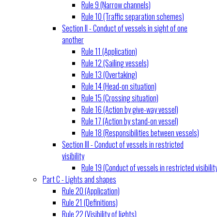
Rule 9 (Narrow channels)
Rule 10 (Traffic separation schemes)
Section II - Conduct of vessels in sight of one
another
Rule 11 (Application)
Rule 12 (Sailing vessels)
Rule 13 (Overtaking)
Rule 14 (Head-on situation)
Rule 15 (Crossing situation)
Rule 16 (Action by give-way vessel)
Rule 17 (Action by stand-on vessel)
Rule 18 (Responsibilities between vessels)
Section III - Conduct of vessels in restricted
visibility
Rule 19 (Conduct of vessels in restricted visibilit
Part C - Lights and shapes
Rule 20 (Application)
Rule 21 (Definitions)
Rule 22 (Visibility of lights)