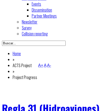
Events
Dissemination
Partner Meetings
Newsletter
Survey
Collision reporting
Home
»
ACTS Project
A+
A
A-
»
Project Progress
Regla 31 (Hidroaviones)