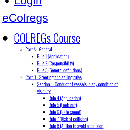
Login
eColregs
COLREGs Course
Part A - General
Rule 1 (Application)
Rule 2 (Responsibility)
Rule 3 (General definitions)
Part B - Steering and sailing rules
Section I - Conduct of vessels in any condition of
visibility
Rule 4 (Application)
Rule 5 (Look-out)
Rule 6 (Safe speed)
Rule 7 (Risk of collision)
Rule 8 (Action to avoid a collision)